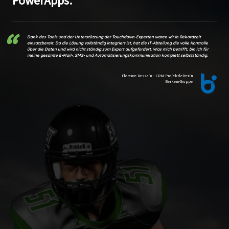
PowerApps.
“
Dank des Tools und der Unterstützung der Touchdown-Experten waren wir in Rekordzeit
einsatzbereit. Da die Lösung vollständig integriert ist, hat die IT-Abteilung die volle Kontrolle
über die Daten und wird nicht ständig zum Export aufgefordert. Was mich betrifft, bin ich für
meine gesamte E-Mail-, SMS- und Automatisierungskommunikation komplett selbstständig.
Florence Dessain – CRM-Projektleiterin
Berkem-Gruppe